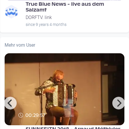
e
True Blue News - live aus dem
Salzamt
DORFTV. link
since 9 years 4 months
Mehr vom User
00:29:57