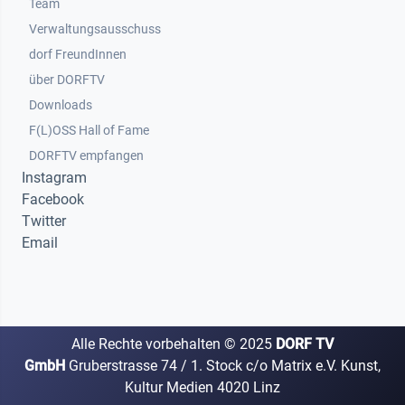
Team
Verwaltungsausschuss
dorf FreundInnen
Footer 3
über DORFTV
Downloads
F(L)OSS Hall of Fame
Footer 4
DORFTV empfangen
Instagram
Facebook
Twitter
Email
Alle Rechte vorbehalten ©
2025
DORF TV
GmbH
Gruberstrasse 74 / 1. Stock c/o Matrix e.V. Kunst,
Kultur Medien 4020 Linz