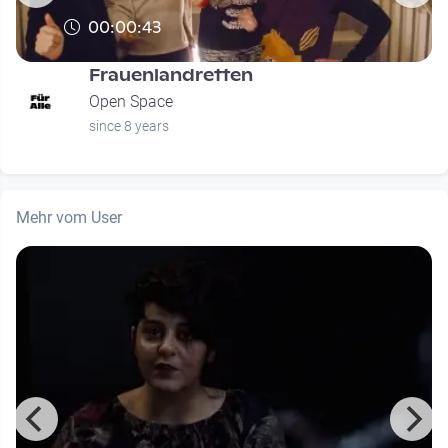
00:00:43
Frauenlandretten
Open Space
since 8 years
Mehr vom User