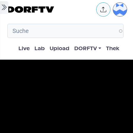
Skip to main content
User 
Hauptnavigation
Live
Lab
Upload
DORFTV
Thek