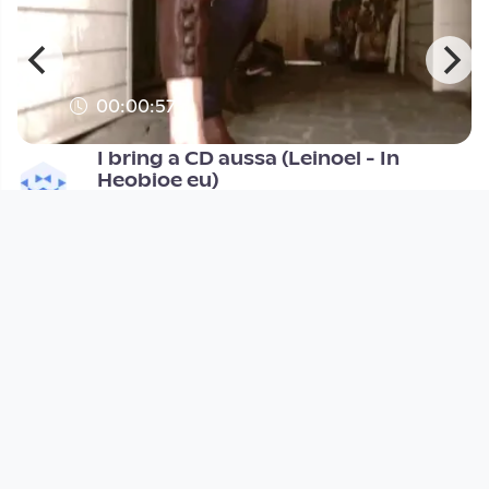
00:00:57
I bring a CD aussa (Leinoel - In
Heobioe eu)
Open Space
since 10 years 10 months
Footer 1
Charta für Community Fernsehen in Österreich
Datenschutzerklärung
Gesetze im Rundfunkbereich
Grundsätze der Programmgestaltung
Jugendschutzerklärung