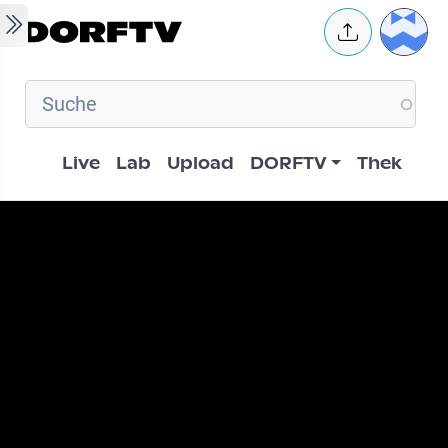
Skip to main content
User 
Hauptnavigation
Live
Lab
Upload
DORFTV
Thek