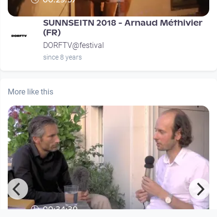
SUNNSEITN 2018 - Arnaud Méthivier
(FR)
DORFTV@festival
since 8 years
More like this
00:34:39