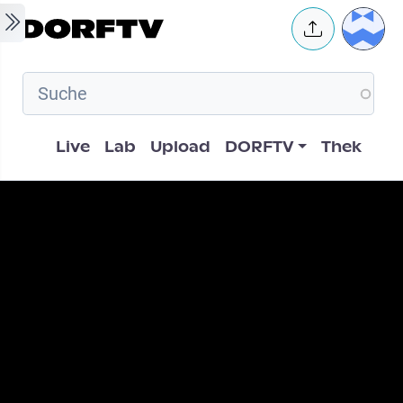
Skip to main content
User 
Hauptnavigation
Live
Lab
Upload
DORFTV
Thek