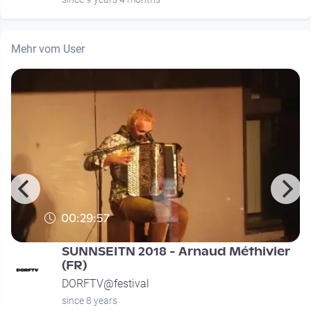
Mehr vom User
00:29:57
SUNNSEITN 2018 - Arnaud Méthivier
(FR)
DORFTV@festival
since 8 years