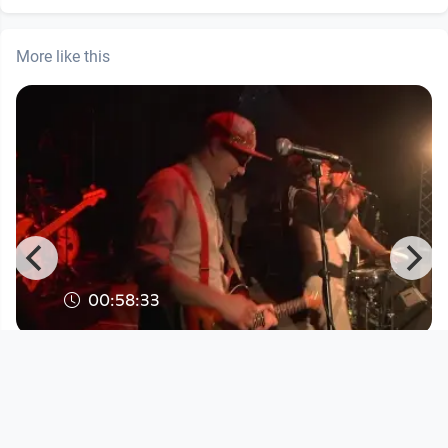
More like this
00:58:33
Faela am Ottensheim Open Air 2015
DORFTV. link
since 11 years