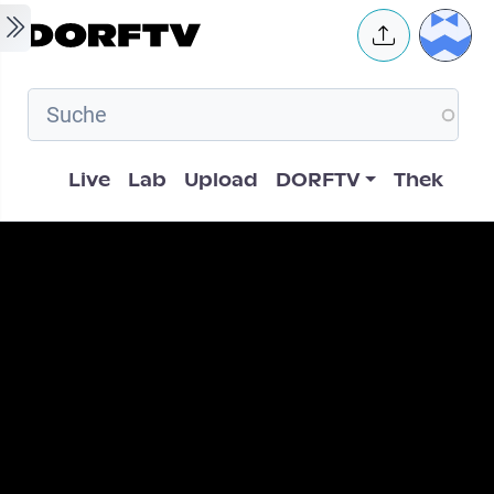
Skip to main content
User 
Hauptnavigation
Live
Lab
Upload
DORFTV
Thek