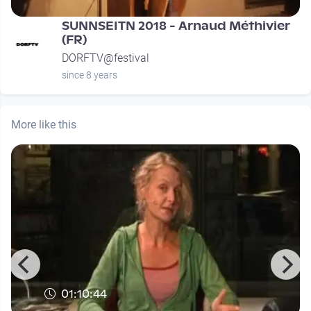
SUNNSEITN 2018 - Arnaud Méthivier
(FR)
DORFTV@festival
since 8 years
More like this
01:10:44