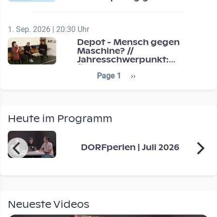
Schulentwicklung
1. Sep. 2026 | 20:30 Uhr
Depot - Mensch gegen
Maschine? //
Jahresschwerpunkt:
Übergänge / Transitions
Seitennummerierung
Next page
Page 1
››
Heute im Programm
DORFperlen | Juli 2026
Neueste Videos