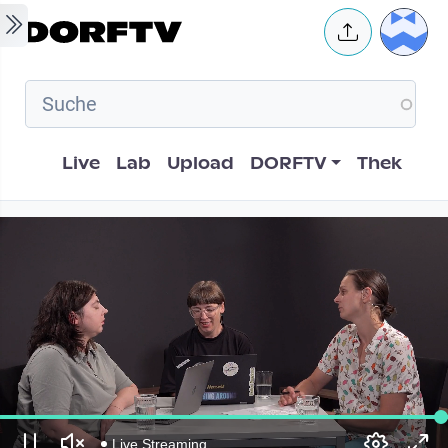
Skip to main content
User 
Hauptnavigation
Live
Lab
Upload
DORFTV
Thek
Live Streaming