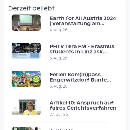
by Verena Treul
Derzeit beliebt
Vor 2 weeks 2 days
Earth for All Austria 2024
| Veranstaltung am
Coole Sendung, tolle…
8.7.2024
4. Aug. 26
by ulrich
Vor 1 month 1 week
PHTV Tera FM - Erasmus
students in Linz ask
people on road for
Eure Show war super :-)…
6. Aug. 26
recommendations
by miklas_wauzler
Vor 1 month 2 weeks
Ferien Kom(m)pass
Engerwitzdorf Bunte
Hundestunde
5. Aug. 26
Artikel 10: Anspruch auf
faires Gerichtsverfahren
27. Jul. 26