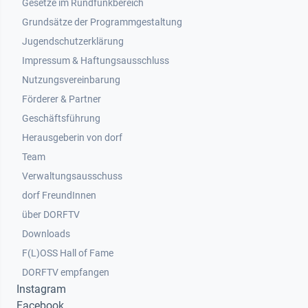
Gesetze im Rundfunkbereich
Grundsätze der Programmgestaltung
Jugendschutzerklärung
Impressum & Haftungsausschluss
Nutzungsvereinbarung
Footer 2
Förderer & Partner
Geschäftsführung
Herausgeberin von dorf
Team
Verwaltungsausschuss
dorf FreundInnen
Footer 3
über DORFTV
Downloads
F(L)OSS Hall of Fame
Footer 4
DORFTV empfangen
Instagram
Facebook