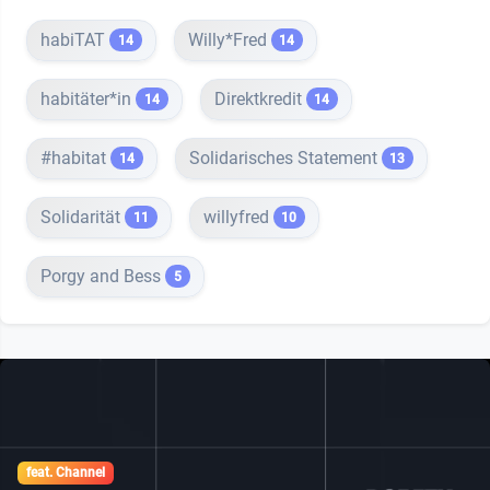
habiTAT
Willy*Fred
14
14
habitäter*in
Direktkredit
14
14
#habitat
Solidarisches Statement
14
13
Solidarität
willyfred
11
10
Porgy and Bess
5
feat. Channel