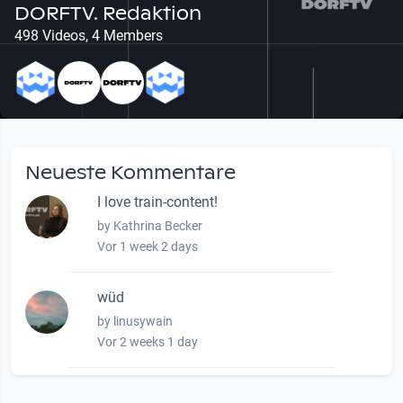
DORFTV. Redaktion
498 Videos, 4 Members
Neueste Kommentare
I love train-content!
by Kathrina Becker
Vor 1 week 2 days
wüd
by linusywain
Vor 2 weeks 1 day
wow amazing, superior!!!!