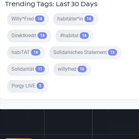
Trending Tags: Last 30 Days
Willy*Fred
habitäter*in
14
14
Direktkredit
#habitat
14
14
habiTAT
Solidarisches Statement
14
13
Solidarität
willyfred
11
10
Porgy LIVE
5