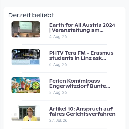
wow amazing, superior!!!!
by Verena Treul
Derzeit beliebt
Vor 2 weeks 2 days
Earth for All Austria 2024
| Veranstaltung am
Coole Sendung, tolle…
8.7.2024
4. Aug. 26
by ulrich
Vor 1 month 1 week
PHTV Tera FM - Erasmus
students in Linz ask
people on road for
Eure Show war super :-)…
6. Aug. 26
recommendations
by miklas_wauzler
Vor 1 month 2 weeks
Ferien Kom(m)pass
Engerwitzdorf Bunte
Hundestunde
5. Aug. 26
Artikel 10: Anspruch auf
faires Gerichtsverfahren
27. Jul. 26