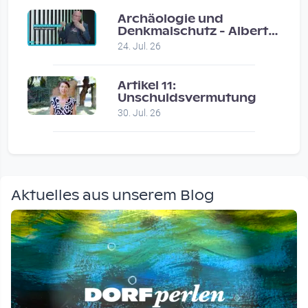
Archäologie und
Denkmalschutz - Albert
Neugebauer / Studio
24. Jul. 26
Wels
Artikel 11:
Unschuldsvermutung
30. Jul. 26
Aktuelles aus unserem Blog