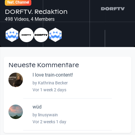
feat. Channel
DORFTV. Redaktion
498 Videos, 4 Members
Neueste Kommentare
I love train-content!
by Kathrina Becker
Vor 1 week 2 days
wüd
by linusywain
Vor 2 weeks 1 day