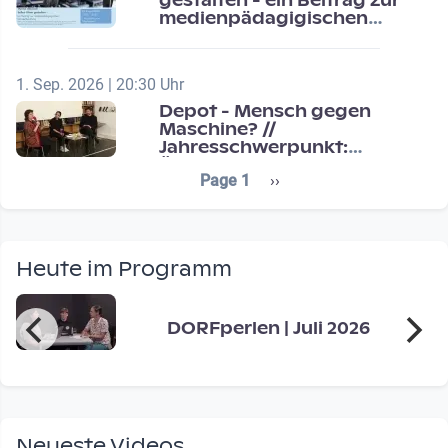
gestalten - ein Beitrag zur
medienpädagigischen
Schulentwicklung
1. Sep. 2026 | 20:30 Uhr
Depot - Mensch gegen
Maschine? //
Jahresschwerpunkt:
Übergänge / Transitions
Seitennummerierung
Next page
Page 1
››
Heute im Programm
DORFperlen | Juli 2026
Neueste Videos