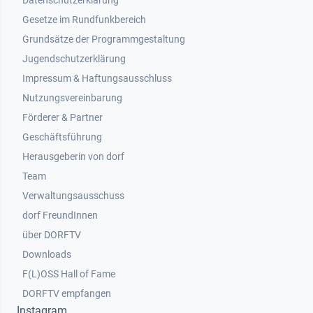
Datenschutzerklärung
Gesetze im Rundfunkbereich
Grundsätze der Programmgestaltung
Jugendschutzerklärung
Impressum & Haftungsausschluss
Nutzungsvereinbarung
Footer 2
Förderer & Partner
Geschäftsführung
Herausgeberin von dorf
Team
Verwaltungsausschuss
dorf FreundInnen
Footer 3
über DORFTV
Downloads
F(L)OSS Hall of Fame
Footer 4
DORFTV empfangen
Instagram