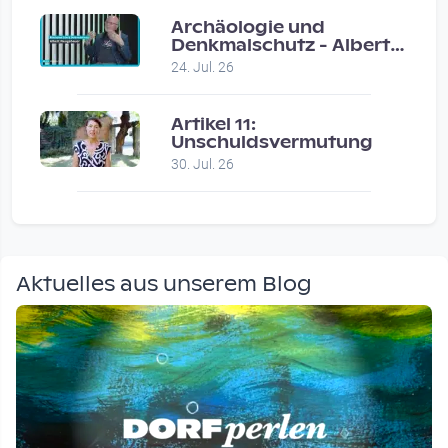
Archäologie und
Denkmalschutz - Albert
Neugebauer / Studio
24. Jul. 26
Wels
Artikel 11:
Unschuldsvermutung
30. Jul. 26
Aktuelles aus unserem Blog