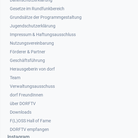
Datenschutzerklärung
Gesetze im Rundfunkbereich
Grundsätze der Programmgestaltung
Jugendschutzerklärung
Impressum & Haftungsausschluss
Nutzungsvereinbarung
Footer 2
Förderer & Partner
Geschäftsführung
Herausgeberin von dorf
Team
Verwaltungsausschuss
dorf FreundInnen
Footer 3
über DORFTV
Downloads
F(L)OSS Hall of Fame
Footer 4
DORFTV empfangen
Instagram