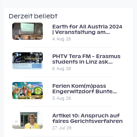
wow amazing, superior!!!!
by Verena Treul
Derzeit beliebt
Vor 2 weeks 2 days
Earth for All Austria 2024
| Veranstaltung am
Coole Sendung, tolle…
8.7.2024
4. Aug. 26
by ulrich
Vor 1 month 1 week
PHTV Tera FM - Erasmus
students in Linz ask
people on road for
Eure Show war super :-)…
6. Aug. 26
recommendations
by miklas_wauzler
Vor 1 month 2 weeks
Ferien Kom(m)pass
Engerwitzdorf Bunte
Hundestunde
5. Aug. 26
Artikel 10: Anspruch auf
faires Gerichtsverfahren
27. Jul. 26