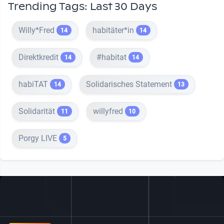
Trending Tags: Last 30 Days
Willy*Fred
habitäter*in
14
14
Direktkredit
#habitat
14
14
habiTAT
Solidarisches Statement
14
13
Solidarität
willyfred
11
10
Porgy LIVE
5