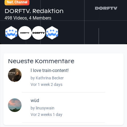
feat. Channel
DORFTV. Redaktion
498 Videos, 4 Members
Neueste Kommentare
I love train-content!
by Kathrina Becker
Vor 1 week 2 days
wüd
by linusywain
Vor 2 weeks 1 day