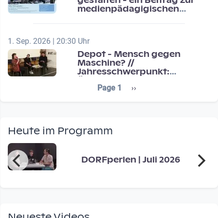
gestalten - ein Beitrag zur
medienpädagigischen
Schulentwicklung
1. Sep. 2026 | 20:30 Uhr
Depot - Mensch gegen
Maschine? //
Jahresschwerpunkt:
Übergänge / Transitions
Seitennummerierung
Next page
Page 1
››
Heute im Programm
DORFperlen | Juli 2026
Neueste Videos