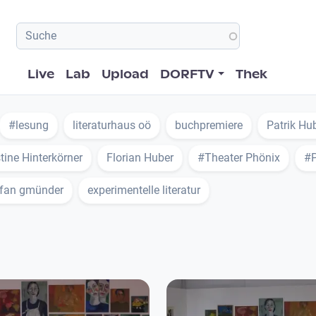
Hauptnavigation
Live
Lab
Upload
DORFTV
Thek
#lesung
literaturhaus oö
buchpremiere
Patrik Hu
tine Hinterkörner
Florian Huber
#Theater Phönix
#P
efan gmünder
experimentelle literatur