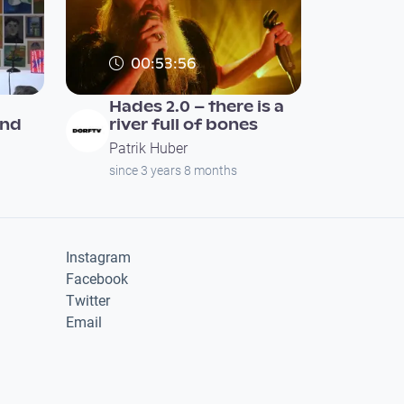
00:53:56
Hades 2.0 – there is a
nd
river full of bones
Patrik Huber
since 3 years 8 months
Instagram
Facebook
Twitter
Email