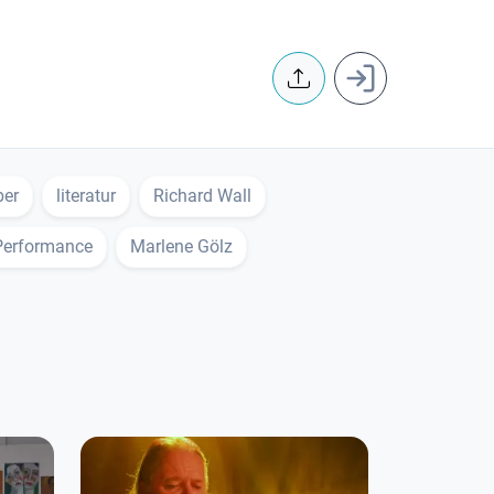
User accoun
ber
literatur
Richard Wall
erformance
Marlene Gölz