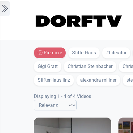
Skip to main content
Premiere
StifterHaus
#Literatur
Gigi Gratt
Christian Steinbacher
Chris
StifterHaus linz
alexandra millner
st
Displaying 1 - 4 of 4 Videos