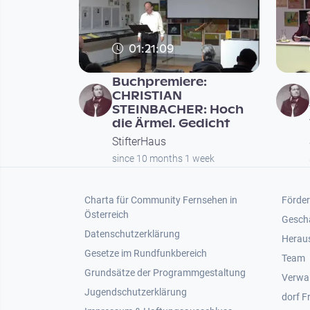
01:21:09
Buchpremiere:
CHRISTIAN
STEINBACHER: Hoch
die Ärmel. Gedicht
StifterHaus
since 10 months 1 week
Footer 1
Foot
Charta für Community Fernsehen in
Förder
Österreich
Gesch
Datenschutzerklärung
Heraus
Gesetze im Rundfunkbereich
Team
Grundsätze der Programmgestaltung
Verwa
Jugendschutzerklärung
dorf F