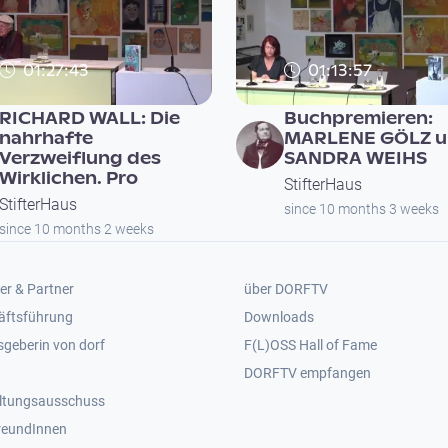
01:27:43
01:13:57
RICHARD WALL: Die
Buchpremieren:
nahrhafte
MARLENE GÖLZ u
Verzweiflung des
SANDRA WEIHS
Wirklichen. Pro
StifterHaus
StifterHaus
since 10 months 3 weeks
since 10 months 2 weeks
er 2
Footer 3
er & Partner
über DORFTV
äftsführung
Downloads
geberin von dorf
F(L)OSS Hall of Fame
Footer 4
DORFTV empfangen
ltungsausschuss
reundInnen