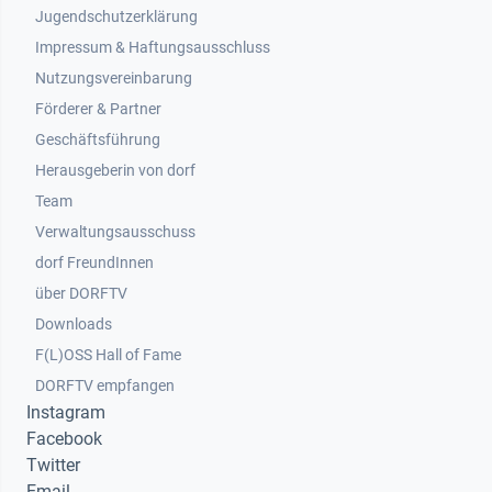
Jugendschutzerklärung
Impressum & Haftungsausschluss
Nutzungsvereinbarung
Footer 2
Förderer & Partner
Geschäftsführung
Herausgeberin von dorf
Team
Verwaltungsausschuss
dorf FreundInnen
Footer 3
über DORFTV
Downloads
F(L)OSS Hall of Fame
Footer 4
DORFTV empfangen
Instagram
Facebook
Twitter
Email