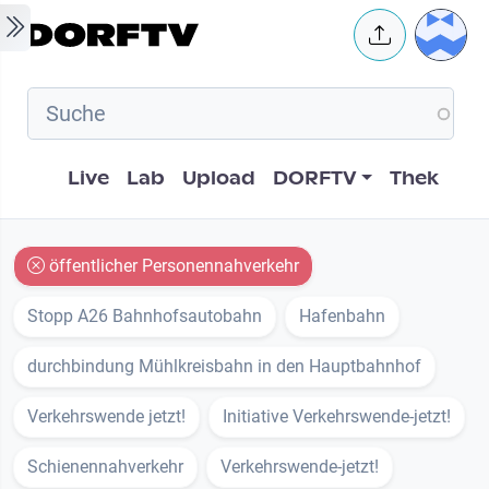
Skip to main content
User 
Hauptnavigation
Live
Lab
Upload
DORFTV
Thek
öffentlicher Personennahverkehr
Stopp A26 Bahnhofsautobahn
Hafenbahn
durchbindung Mühlkreisbahn in den Hauptbahnhof
Verkehrswende jetzt!
Initiative Verkehrswende-jetzt!
Schienennahverkehr
Verkehrswende-jetzt!