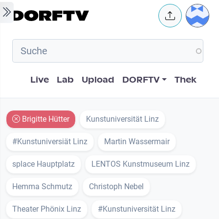
Skip to main content
User 
Hauptnavigation
Live
Lab
Upload
DORFTV
Thek
Brigitte Hütter
Kunstuniversität Linz
#Kunstuniversiät Linz
Martin Wassermair
splace Hauptplatz
LENTOS Kunstmuseum Linz
Hemma Schmutz
Christoph Nebel
Theater Phönix Linz
#Kunstuniversität Linz