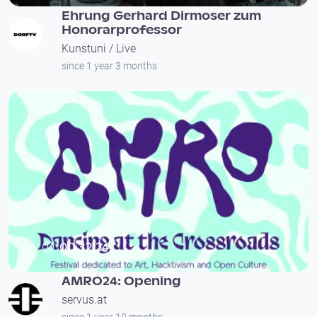
Ehrung Gerhard Dirmoser zum
Honorarprofessor
Kunstuni / Live
since 1 year 3 months
00:32:24
AMRO24: Opening
servus.at
since 1 year 10 months