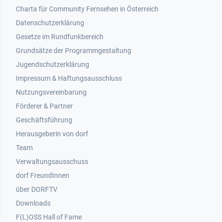
Footer 1
Charta für Community Fernsehen in Österreich
Datenschutzerklärung
Gesetze im Rundfunkbereich
Grundsätze der Programmgestaltung
Jugendschutzerklärung
Impressum & Haftungsausschluss
Nutzungsvereinbarung
Footer 2
Förderer & Partner
Geschäftsführung
Herausgeberin von dorf
Team
Verwaltungsausschuss
dorf FreundInnen
Footer 3
über DORFTV
Downloads
F(L)OSS Hall of Fame