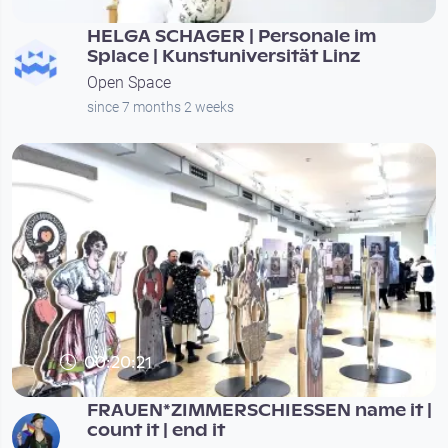
HELGA SCHAGER | Personale im
Splace | Kunstuniversität Linz
Open Space
since 7 months 2 weeks
00:20:21
FRAUEN*ZIMMERSCHIESSEN name it |
count it | end it