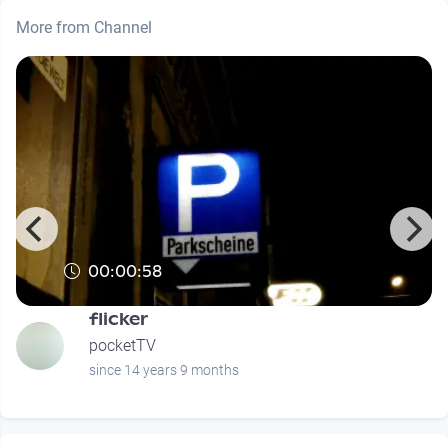
More from Channel
00:00:58
flicker
pocketTV
since 14 years 9 months