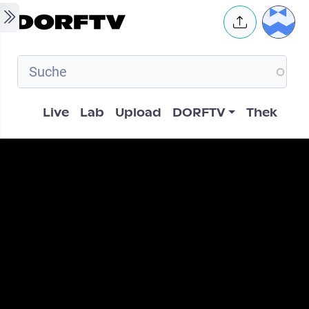
Skip to main content
User 
Hauptnavigation
Live
Lab
Upload
DORFTV
Thek