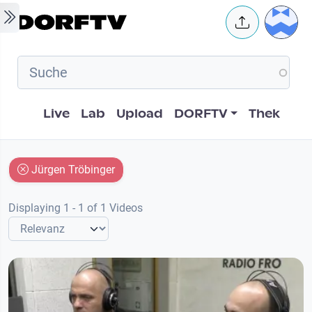
Skip to main content
User 
Hauptnavigation
Live
Lab
Upload
DORFTV
Thek
Jürgen Tröbinger
Displaying 1 - 1 of 1 Videos