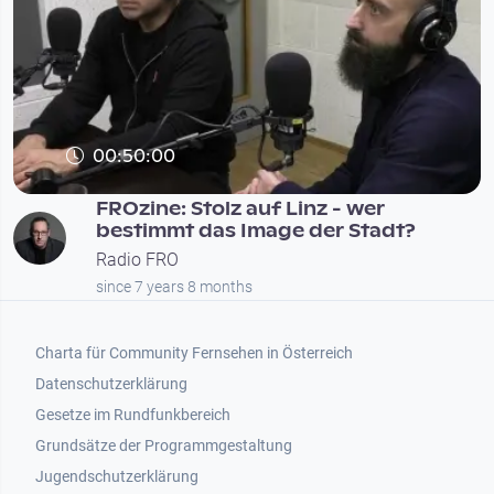
00:50:00
FROzine: Stolz auf Linz - wer
bestimmt das Image der Stadt?
Radio FRO
since 7 years 8 months
Footer 1
Charta für Community Fernsehen in Österreich
Datenschutzerklärung
Gesetze im Rundfunkbereich
Grundsätze der Programmgestaltung
Jugendschutzerklärung