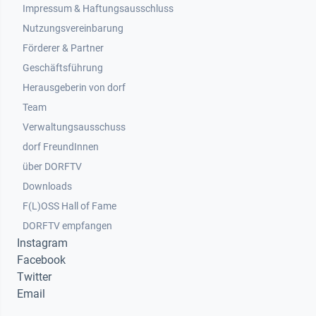
Impressum & Haftungsausschluss
Nutzungsvereinbarung
Footer 2
Förderer & Partner
Geschäftsführung
Herausgeberin von dorf
Team
Verwaltungsausschuss
dorf FreundInnen
Footer 3
über DORFTV
Downloads
F(L)OSS Hall of Fame
Footer 4
DORFTV empfangen
Instagram
Facebook
Twitter
Email