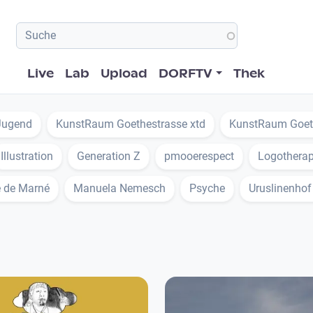
Hauptnavigation
Live
Lab
Upload
DORFTV
Thek
Jugend
KunstRaum Goethestrasse xtd
KunstRaum Goet
Illustration
Generation Z
pmooerespect
Logotherap
 de Marné
Manuela Nemesch
Psyche
Uruslinenhof