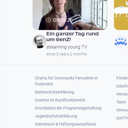
00:15:26
Ein ganzer Tag rund
um GenZ!
streaming young TV
since 3 years 2 months
Footer 1
Foot
Charta für Community Fernsehen in
Förder
Österreich
Gesch
Datenschutzerklärung
Heraus
Gesetze im Rundfunkbereich
Team
Grundsätze der Programmgestaltung
Verwa
Jugendschutzerklärung
dorf F
Impressum & Haftungsausschluss