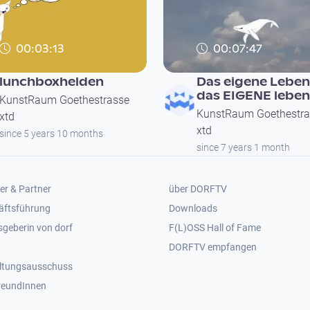
00:03:13
00:07:47
lunchboxhelden
Das eigene Leben
das EIGENE leben
KunstRaum Goethestrasse
KunstRaum Goethestra
xtd
xtd
since 5 years 10 months
since 7 years 1 month
er 2
Footer 3
er & Partner
über DORFTV
äftsführung
Downloads
geberin von dorf
F(L)OSS Hall of Fame
Footer 4
DORFTV empfangen
ltungsausschuss
reundInnen