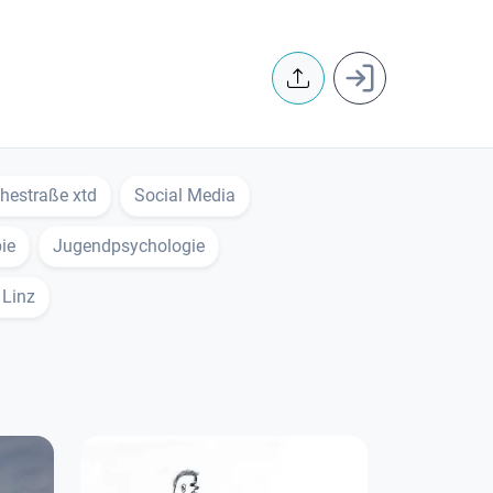
User accoun
hestraße xtd
Social Media
ie
Jugendpsychologie
 Linz