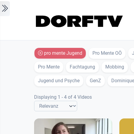
Skip to main content
pro mente Jugend
Pro Mente OÖ
Pro Mente
Fachtagung
Mobbing
Jugend und Psyche
GenZ
Dominique
Displaying 1 - 4 of 4 Videos