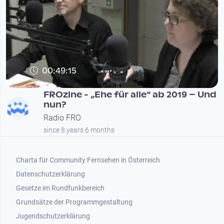
00:49:15
FROzine - „Ehe für alle“ ab 2019 – Und
nun?
Radio FRO
since 8 years 6 months
Footer 1
Charta für Community Fernsehen in Österreich
Datenschutzerklärung
Gesetze im Rundfunkbereich
Grundsätze der Programmgestaltung
Jugendschutzerklärung