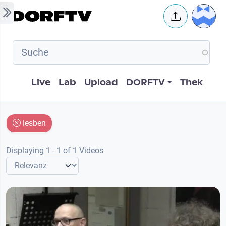
Skip to main content
User 
Hauptnavigation
Live
Lab
Upload
DORFTV
Thek
lesben
Displaying 1 - 1 of 1 Videos