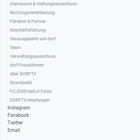
Impressum & Haftungsausschluss
Nutzungsvereinbarung
Footer 2
Förderer & Partner
Geschäftsführung
Herausgeberin von dorf
Team
Verwaltungsausschuss
dorf FreundInnen
Footer 3
über DORFTV
Downloads
F(L)OSS Hall of Fame
Footer 4
DORFTV empfangen
Instagram
Facebook
Twitter
Email