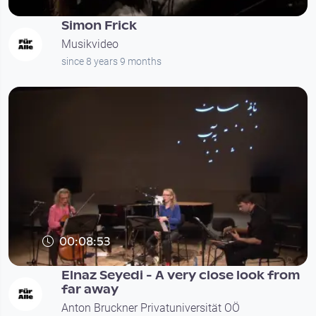
Simon Frick
Musikvideo
since 8 years 9 months
00:08:53
Elnaz Seyedi - A very close look from
far away
Anton Bruckner Privatuniversität OÖ