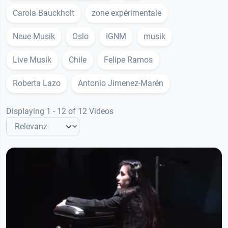
Carola Bauckholt
zone expérimentale
Neue Musik
Oslo
IGNM
musik
Live Musik
Chile
Felipe Ramos
Roberta Lazo
Antonio Jimenez-Marén
Displaying 1 - 12 of 12 Videos