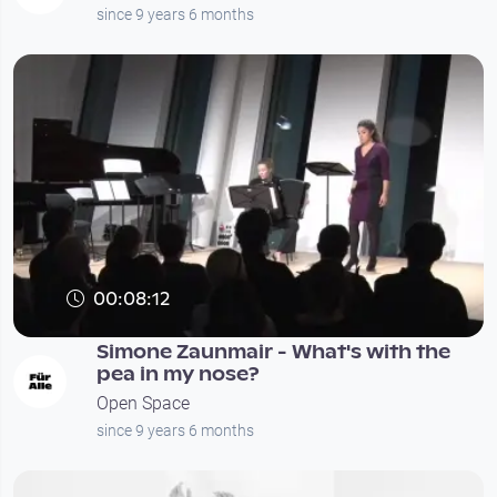
since 9 years 6 months
00:08:12
Simone Zaunmair - What's with the
pea in my nose?
Open Space
since 9 years 6 months