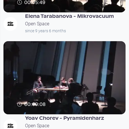
00:05:49
Elena Tarabanova - Mikrovacuum
Open Space
since 9 years 6 months
00:09:08
Yoav Chorev - Pyramidenharz
Open Space