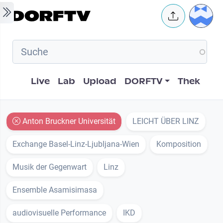
Skip to main content
User 
Hauptnavigation
Live
Lab
Upload
DORFTV
Thek
Anton Bruckner Universität
LEICHT ÜBER LINZ
Exchange Basel-Linz-Ljubljana-Wien
Komposition
Musik der Gegenwart
Linz
Ensemble Asamisimasa
audiovisuelle Performance
IKD