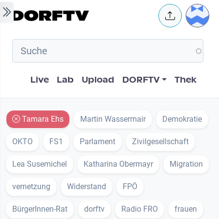
Skip to main content
User 
Hauptnavigation
Live
Lab
Upload
DORFTV
Thek
Tamara Ehs
Martin Wassermair
Demokratie
OKTO
FS1
Parlament
Zivilgesellschaft
Lea Susemichel
Katharina Obermayr
Migration
vernetzung
Widerstand
FPÖ
BürgerInnen-Rat
dorftv
Radio FRO
frauen