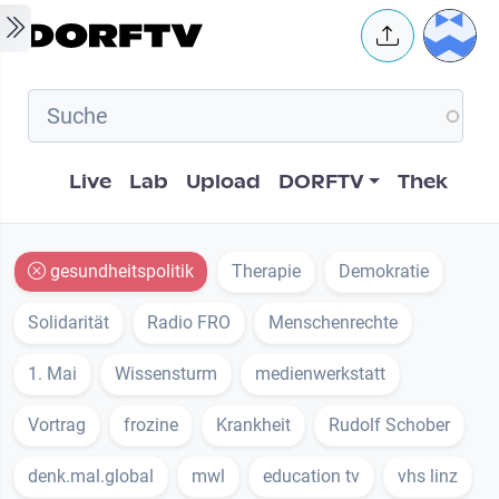
Skip to main content
User 
Hauptnavigation
Live
Lab
Upload
DORFTV
Thek
gesundheitspolitik
Therapie
Demokratie
Solidarität
Radio FRO
Menschenrechte
1. Mai
Wissensturm
medienwerkstatt
Vortrag
frozine
Krankheit
Rudolf Schober
denk.mal.global
mwl
education tv
vhs linz