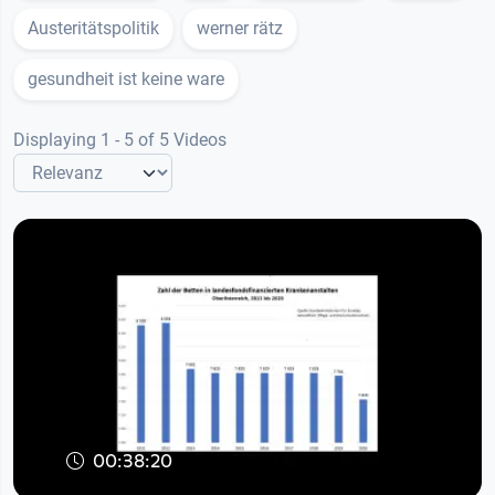
Austeritätspolitik
werner rätz
gesundheit ist keine ware
Displaying 1 - 5 of 5 Videos
00:38:20