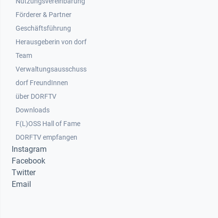
Nutzungsvereinbarung
Footer 2
Förderer & Partner
Geschäftsführung
Herausgeberin von dorf
Team
Verwaltungsausschuss
dorf FreundInnen
Footer 3
über DORFTV
Downloads
F(L)OSS Hall of Fame
Footer 4
DORFTV empfangen
Instagram
Facebook
Twitter
Email