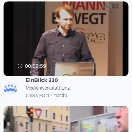
00:59:59
EinBlick 320
Medienwerkstatt Linz
since 8 years 7 months