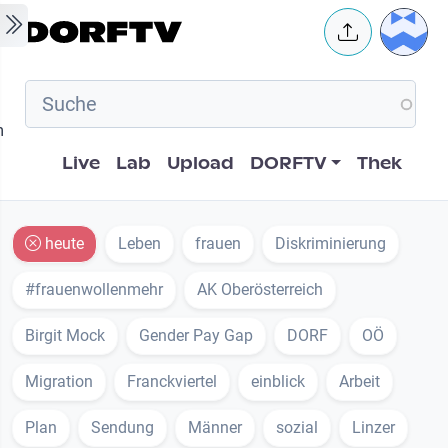
Skip to main content
User 
m
Hauptnavigation
Live
Lab
Upload
DORFTV
Thek
heute
Leben
frauen
Diskriminierung
#frauenwollenmehr
AK Oberösterreich
Birgit Mock
Gender Pay Gap
DORF
OÖ
Migration
Franckviertel
einblick
Arbeit
Plan
Sendung
Männer
sozial
Linzer