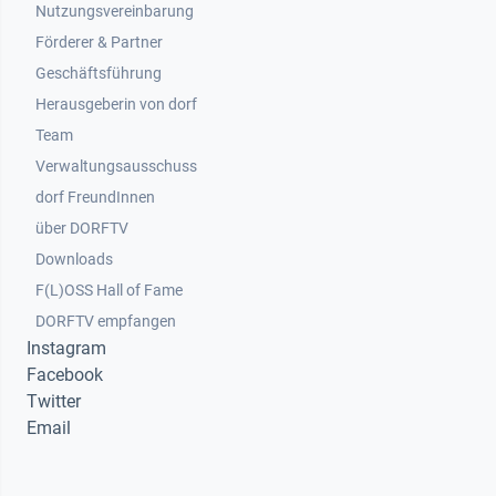
Nutzungsvereinbarung
Footer 2
Förderer & Partner
Geschäftsführung
Herausgeberin von dorf
Team
Verwaltungsausschuss
dorf FreundInnen
Footer 3
über DORFTV
Downloads
F(L)OSS Hall of Fame
Footer 4
DORFTV empfangen
Instagram
Facebook
Twitter
Email