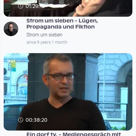
01:29:12
Strom um sieben - Lügen,
Propaganda und Fiktion
Strom um sieben
since 9 years 1 month
00:38:20
Ein dorf tv. - Mediengespräch mit