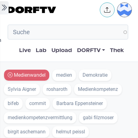
Skip to main content
User 
m
Hauptnavigation
Live
Lab
Upload
DORFTV
Thek
Medienwandel
medien
Demokratie
Sylvia Aigner
rosharoth
Medienkompetenz
bifeb
commit
Barbara Eppensteiner
medienkompetenzvermittlung
gabi filzmoser
birgit aschemann
helmut peissl