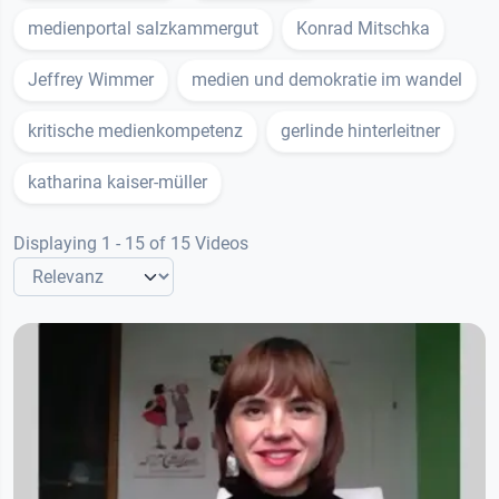
medienportal salzkammergut
Konrad Mitschka
Jeffrey Wimmer
medien und demokratie im wandel
kritische medienkompetenz
gerlinde hinterleitner
katharina kaiser-müller
Displaying 1 - 15 of 15 Videos