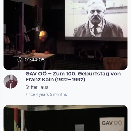
01:44:05
GAV OÖ – Zum 100. Geburtstag von
Franz Kain (1922–1997)
StifterHaus
since 4 years 6 months