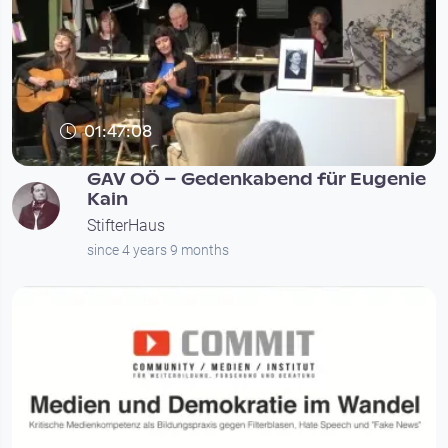
01:47:08
GAV OÖ – Gedenkabend für Eugenie
Kain
StifterHaus
since 4 years 9 months