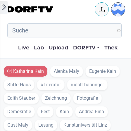
Skip to main content
User 
Hauptnavigation
Live
Lab
Upload
DORFTV
Thek
Katharina Kain
Alenka Maly
Eugenie Kain
StifterHaus
#Literatur
rudolf habringer
Edith Stauber
Zeichnung
Fotografie
Demokratie
Fest
Kain
Andrea Bina
Gust Maly
Lesung
Kunstuniversität Linz