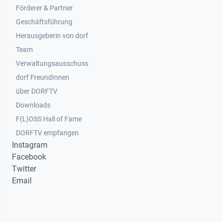
Footer 2
Förderer & Partner
Geschäftsführung
Herausgeberin von dorf
Team
Verwaltungsausschuss
dorf FreundInnen
Footer 3
über DORFTV
Downloads
F(L)OSS Hall of Fame
Footer 4
DORFTV empfangen
Instagram
Facebook
Twitter
Email