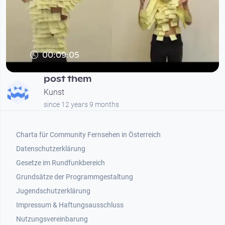
00:09:05
post them
Kunst
since 12 years 9 months
Footer 1
Charta für Community Fernsehen in Österreich
Datenschutzerklärung
Gesetze im Rundfunkbereich
Grundsätze der Programmgestaltung
Jugendschutzerklärung
Impressum & Haftungsausschluss
Nutzungsvereinbarung