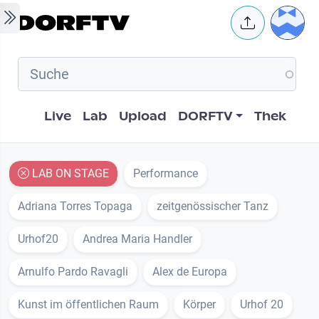
Skip to main content
User 
Hauptnavigation
Live
Lab
Upload
DORFTV
Thek
LAB ON STAGE
Performance
Adriana Torres Topaga
zeitgenössischer Tanz
Urhof20
Andrea Maria Handler
Arnulfo Pardo Ravagli
Alex de Europa
Kunst im öffentlichen Raum
Körper
Urhof 20