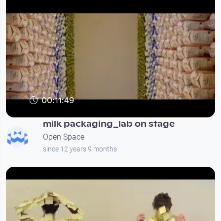
00:11:49
milk packaging_lab on stage
Open Space
since 12 years 9 months