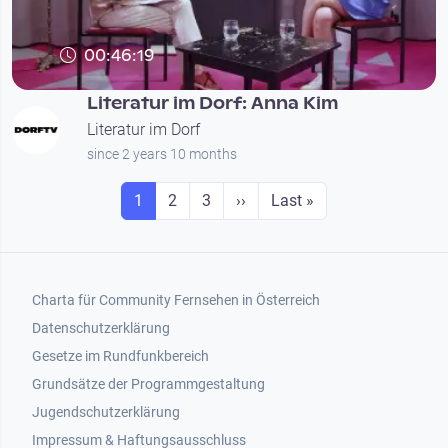
00:46:19
Literatur im Dorf: Anna Kim
Literatur im Dorf
since 2 years 10 months
Seitennummerierung
Seite
Seite
Seite
Next page
Last page
1
2
3
››
Last »
Footer 1
Charta für Community Fernsehen in Österreich
Datenschutzerklärung
Gesetze im Rundfunkbereich
Grundsätze der Programmgestaltung
Jugendschutzerklärung
Impressum & Haftungsausschluss