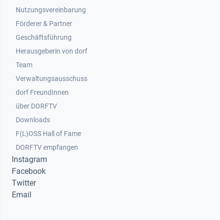
Nutzungsvereinbarung
Footer 2
Förderer & Partner
Geschäftsführung
Herausgeberin von dorf
Team
Verwaltungsausschuss
dorf FreundInnen
Footer 3
über DORFTV
Downloads
F(L)OSS Hall of Fame
Footer 4
DORFTV empfangen
Instagram
Facebook
Twitter
Email