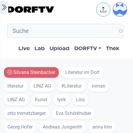
Skip to main content
User 
Hauptnavigation
Live
Lab
Upload
DORFTV
Thek
Silvana Steinbacher
Literatur im Dorf
literatur
LINZ AG
#Literatur
roman
LINZ AG
Kunst
lyrik
Linz
otto tremetzberger
Eva Schörkhuber
Georg Hofer
Andreas Jungwirth
anna kim