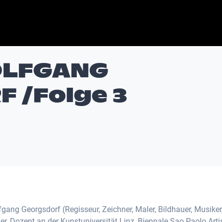
OLFGANG
 /Folge 3
lfgang Georgsdorf (Regisseur, Zeichner, Maler, Bildhauer, Musiker
r, Dozent an der Kunstuniversität Linz, Biennale Sao Paolo Arti