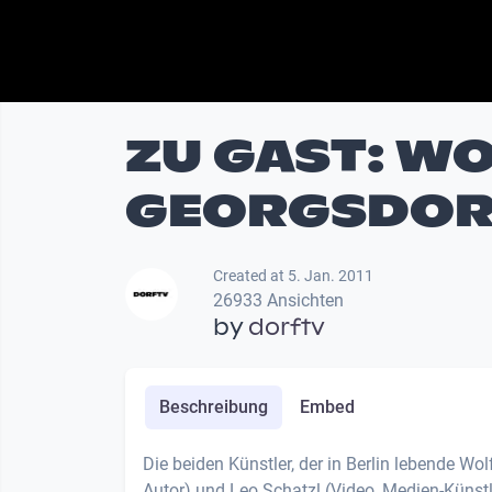
ZU GAST: W
GEORGSDORF
Created at 5. Jan. 2011
26933 Ansichten
by
dorftv
Beschreibung
Embed
Die beiden Künstler, der in Berlin lebende Wo
Autor) und Leo Schatzl (Video, Medien-Künstle