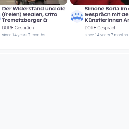
Der Widerstand und die
Simone Boria im
(freien) Medien, Otto
Gespräch mit de
Tremetzberger &
Künstlerinnen A
DORF Gespräch
DORF Gespräch
since 14 years 7 months
since 14 years 7 months
00:56:22
00:14:59
SUNNSEITN 2018 -
Sommerloch #26
Voodoo Jürgens (AT)
LinzerBiene @ N