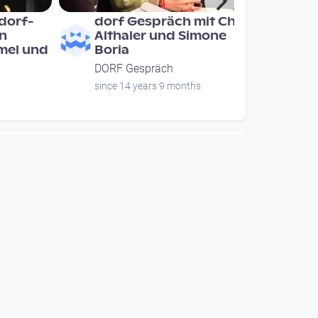
 dorf-
dorf Gespräch mit Chris
n
Althaler und Simone
mel und
Boria
DORF Gespräch
since 14 years 9 months
00:15:40
A -
OPEN HOUSE |
eues
Workshop: Live Senden