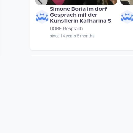
Dorf -
Simone Boria im dorf
ndl ist
Gespräch mit der
o Treme
Künstlerin Katharina S
DORF Gespräch
onths
since 14 years 8 months
Mehr vom User
00:29:57
 Extra
SUNNSEITN 2018 -
vität!? I
Arnaud Méthivier (FR)