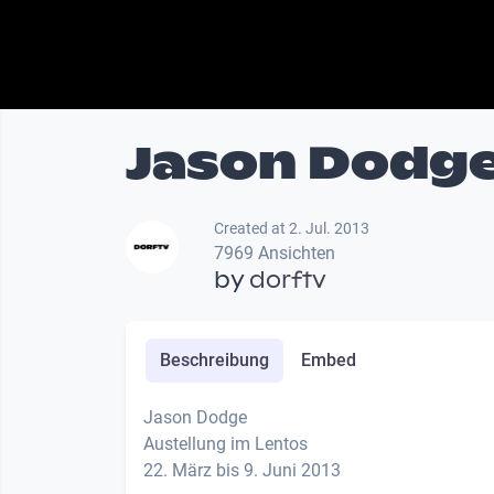
Jason Dodg
Created at 2. Jul. 2013
7969 Ansichten
by
dorftv
Beschreibung
Embed
Jason Dodge
Austellung im Lentos
22. März bis 9. Juni 2013