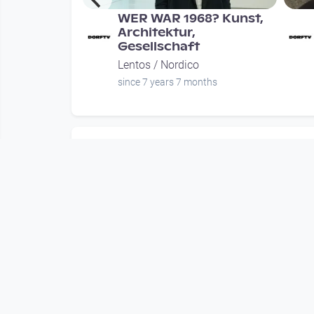
chaudepot
WER WAR 1968? Kunst,
Architektur,
Gesellschaft
Lentos / Nordico
since 7 years 7 months
Mehr vom User
00:29:57
 Extra
SUNNSEITN 2018 -
vität!? I
Arnaud Méthivier (FR)