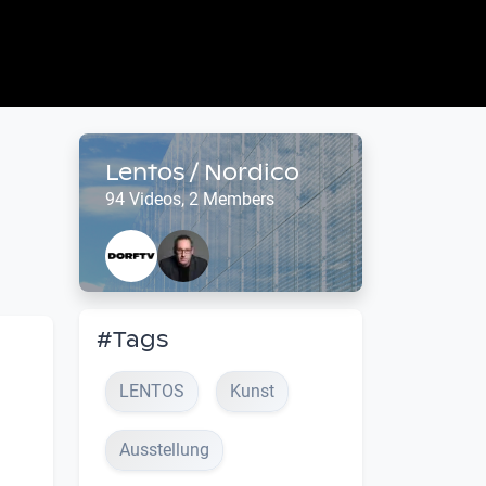
Lentos / Nordico
94 Videos, 2 Members
#Tags
LENTOS
Kunst
Ausstellung