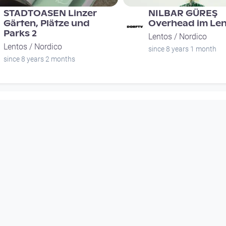
STADTOASEN Linzer
NILBAR GÜREŞ
Gärten, Plätze und
Overhead im Le
Parks 2
Lentos / Nordico
Lentos / Nordico
since 8 years 1 month
since 8 years 2 months
00:56:22
00:14:59
SUNNSEITN 2018 -
Sommerloch #26
Voodoo Jürgens (AT)
LinzerBiene @ N