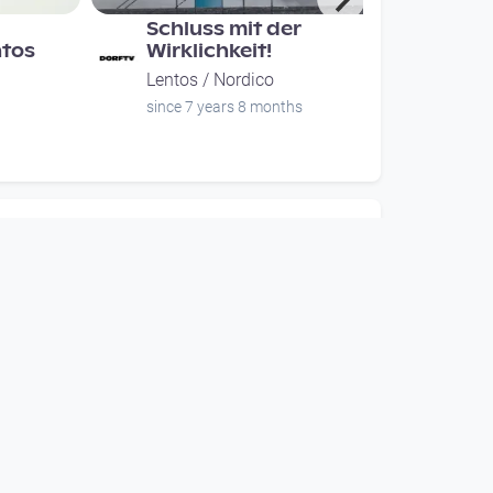
Schluss mit der
ntos
Wirklichkeit!
Lentos / Nordico
since 7 years 8 months
00:15:40
A -
OPEN HOUSE |
eues
Workshop: Live Senden