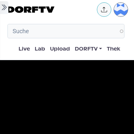
Skip to main content
User 
Hauptnavigation
Live
Lab
Upload
DORFTV
Thek