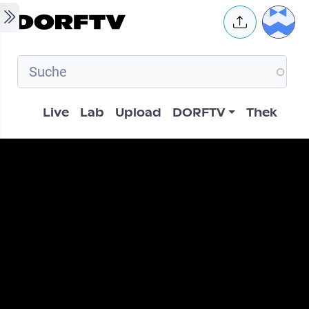
Skip to main content
User 
Hauptnavigation
Live
Lab
Upload
DORFTV
Thek