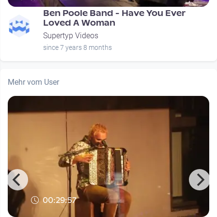
Ben Poole Band - Have You Ever
Loved A Woman
Supertyp Videos
since 7 years 8 months
Mehr vom User
00:29:57