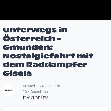
Unterwegs in
Österreich -
Gmunden:
Nostalgiefahrt mit
dem Raddampfer
Gisela
Created at 24. Apr. 2026
137 Ansichten
by
dorftv