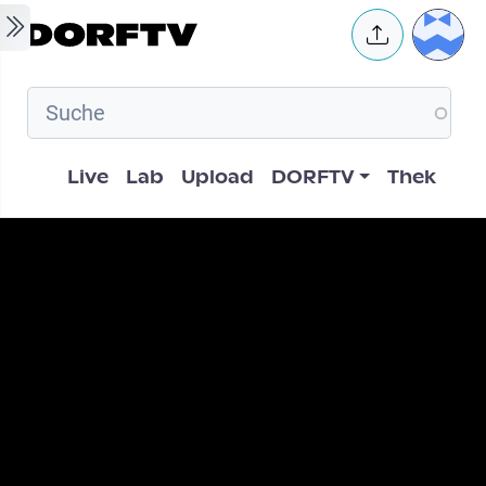
Skip to main content
User 
Hauptnavigation
Live
Lab
Upload
DORFTV
Thek