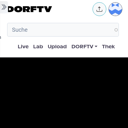
Skip to main content
User 
m
Hauptnavigation
Live
Lab
Upload
DORFTV
Thek