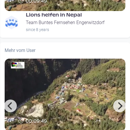
00:09:49
Lions helfen in Nepal
Team Buntes Fernsehen Engerwitzdorf
since 8 years
Mehr vom User
00:09:49