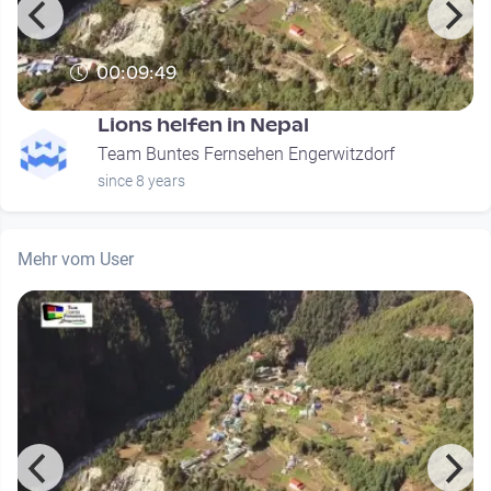
00:09:49
Lions helfen in Nepal
Team Buntes Fernsehen Engerwitzdorf
since 8 years
Mehr vom User