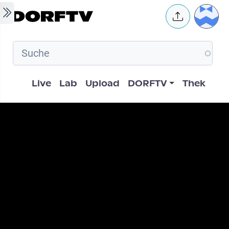
Skip to main content
User 
Hauptnavigation
Live
Lab
Upload
DORFTV
Thek