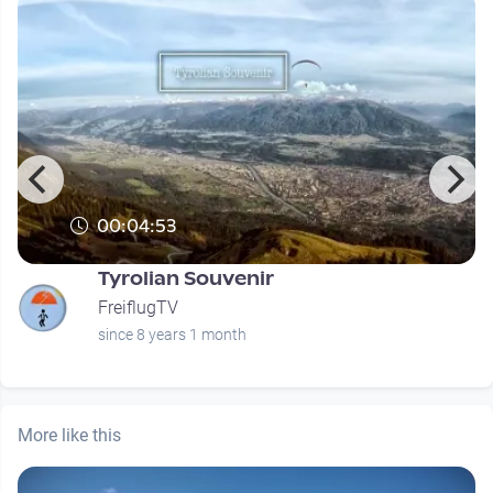
00:04:53
Tyrolian Souvenir
FreiflugTV
since 8 years 1 month
More like this