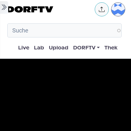
Skip to main content
User 
Hauptnavigation
Live
Lab
Upload
DORFTV
Thek