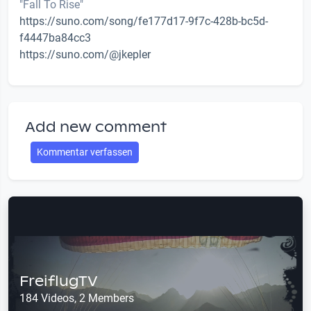
"Fall To Rise"
https://suno.com/song/fe177d17-9f7c-428b-bc5d-
f4447ba84cc3
https://suno.com/@jkepler
Add new comment
Kommentar verfassen
FreiflugTV
184 Videos, 2 Members