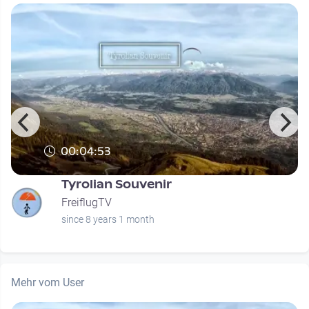
00:04:53
Tyrolian Souvenir
FreiflugTV
since 8 years 1 month
Mehr vom User