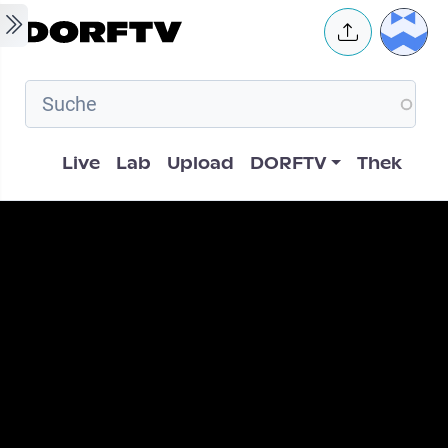
Skip to main content
User 
Hauptnavigation
Live
Lab
Upload
DORFTV
Thek