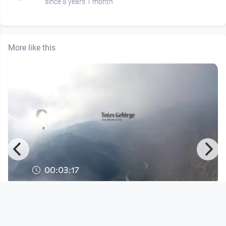
since 8 years 1 month
More like this
00:03:17
Totes Gebirge
FreiflugTV
since 9 years 11 months