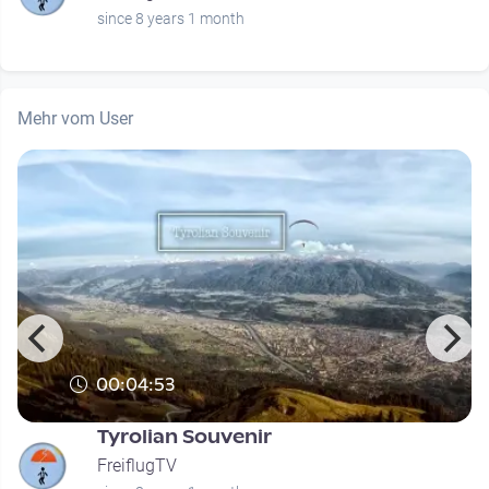
since 8 years 1 month
Mehr vom User
00:04:53
Tyrolian Souvenir
FreiflugTV