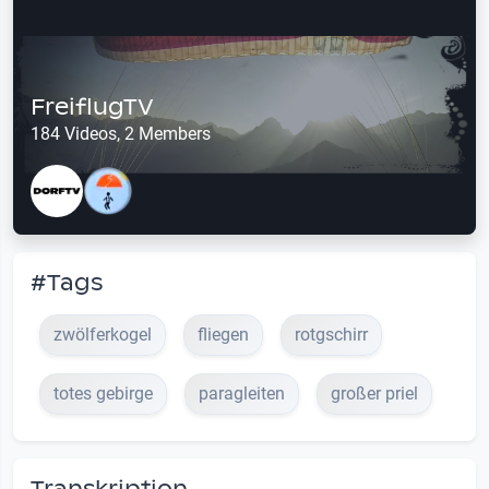
FreiflugTV
184 Videos, 2 Members
#Tags
zwölferkogel
fliegen
rotgschirr
totes gebirge
paragleiten
großer priel
Transkription