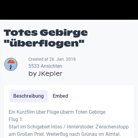
Totes Gebirge
"überflogen"
Created at 26. Jan. 2018
5533 Ansichten
by
JKepler
Beschreibung
Embed
Ein Kurzfilm über Flüge überm Toten Gebirge.
Flug 1:
Start im Schigebiet Höss / Hinterstoder. Zwischenstopp
am Großen Priel. Weiterflug nach Grünau im Almtal.