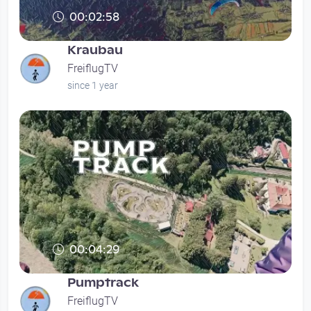
00:02:58
Kraubau
FreiflugTV
since 1 year
00:04:29
Pumptrack
FreiflugTV