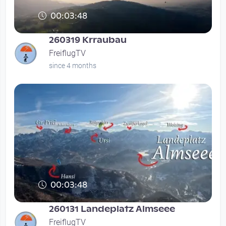
00:03:48
260319 Krraubau
FreiflugTV
since 4 months
00:03:48
260131 Landeplatz Almseee
FreiflugTV