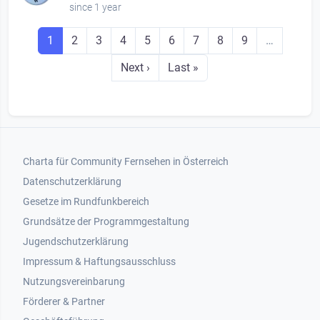
since 1 year
Seitennummerierung
Seite
Seite
Seite
Seite
Seite
Seite
Seite
Seite
Seite
1
2
3
4
5
6
7
8
9
…
Next page
Last page
Next ›
Last »
Footer 1
Charta für Community Fernsehen in Österreich
Datenschutzerklärung
Gesetze im Rundfunkbereich
Grundsätze der Programmgestaltung
Jugendschutzerklärung
Impressum & Haftungsausschluss
Nutzungsvereinbarung
Footer 2
Förderer & Partner