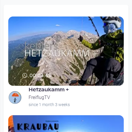
00:03:45
Hetzaukamm +
FreiflugTV
since 1 month 3 weeks