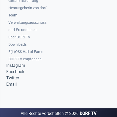
Geschäftsführung
Herausgeberin von dorf
Team
Verwaltungsausschuss
dorf FreundInnen
Footer 3
über DORFTV
Downloads
F(L)OSS Hall of Fame
Footer 4
DORFTV empfangen
Instagram
Facebook
Twitter
Email
Alle Rechte vorbehalten ©
2026
DORF TV