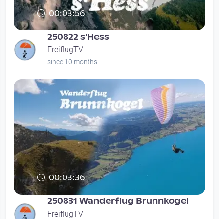
00:03:56
250822 s'Hess
FreiflugTV
since 10 months
00:03:36
250831 Wanderflug Brunnkogel
FreiflugTV