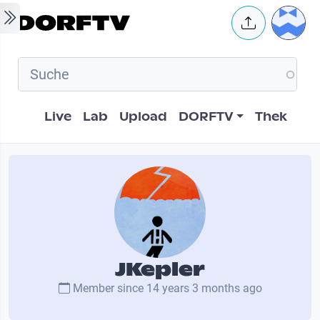
Skip to main content
User 
Hauptnavigation
Live
Lab
Upload
DORFTV
Thek
JKepler
Member since
14 years 3 months ago