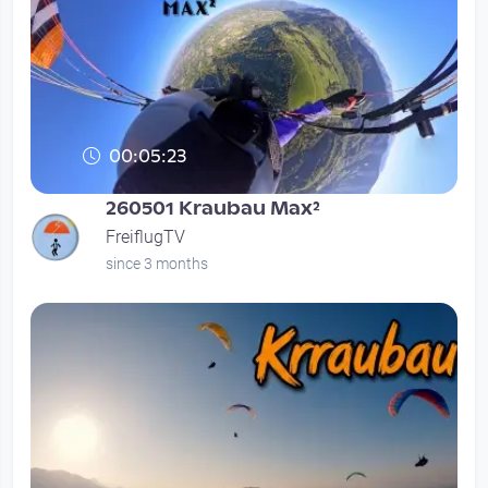
00:05:23
260501 Kraubau Max²
FreiflugTV
since 3 months