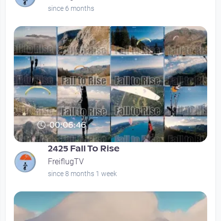
since 6 months
00:06:46
2425 Fall To Rise
FreiflugTV
since 8 months 1 week