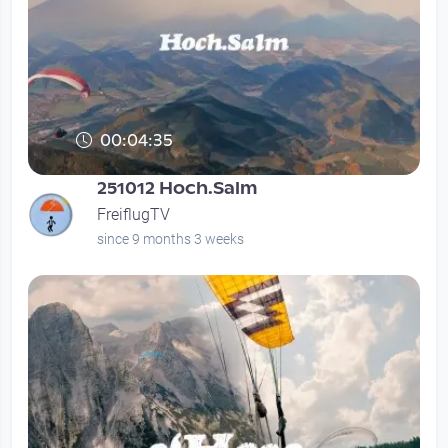
00:04:35
251012 Hoch.Salm
FreiflugTV
since 9 months 3 weeks