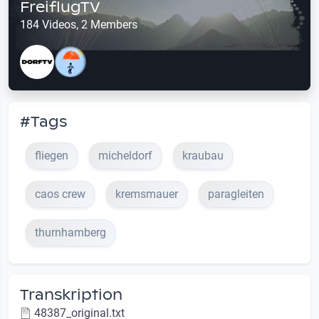
FreiflugTV
184 Videos, 2 Members
#Tags
fliegen
micheldorf
kraubau
caos crew
kremsmauer
paragleiten
thurnhamberg
Transkription
48387_original.txt