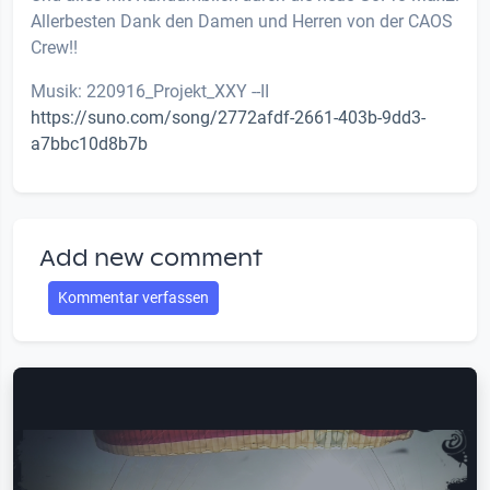
Allerbesten Dank den Damen und Herren von der CAOS
Crew!!
Musik: 220916_Projekt_XXY --II
https://suno.com/song/2772afdf-2661-403b-9dd3-
a7bbc10d8b7b
Add new comment
Kommentar verfassen