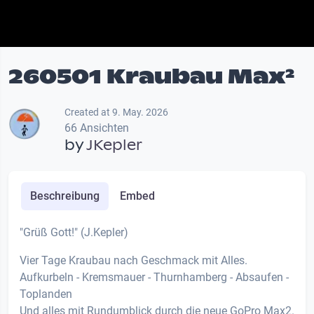
260501 Kraubau Max²
Created at 9. May. 2026
66 Ansichten
by
JKepler
Beschreibung
Embed
"Grüß Gott!" (J.Kepler)
Vier Tage Kraubau nach Geschmack mit Alles.
Aufkurbeln - Kremsmauer - Thurnhamberg - Absaufen -
Toplanden
Und alles mit Rundumblick durch die neue GoPro Max2.