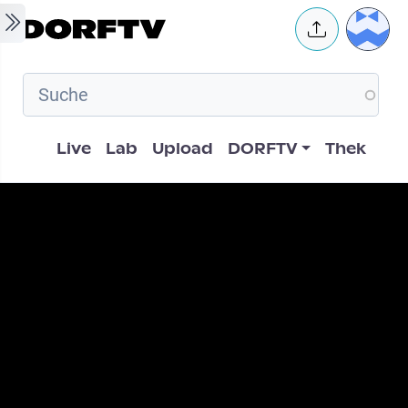
Skip to main content
User 
Hauptnavigation
Live
Lab
Upload
DORFTV
Thek