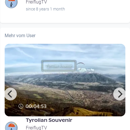
FreiflugTV
since 8 years 1 month
Mehr vom User
00:04:53
Tyrolian Souvenir
FreiflugTV