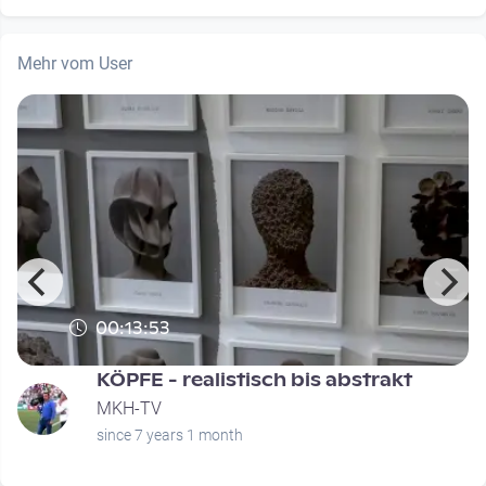
Mehr vom User
00:13:53
KÖPFE - realistisch bis abstrakt
MKH-TV
since 7 years 1 month