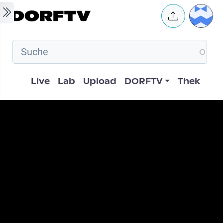
Skip to main content
User 
Hauptnavigation
Live
Lab
Upload
DORFTV
Thek