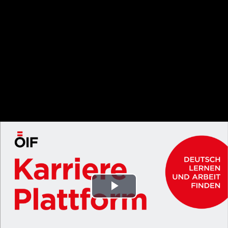
Play
Video