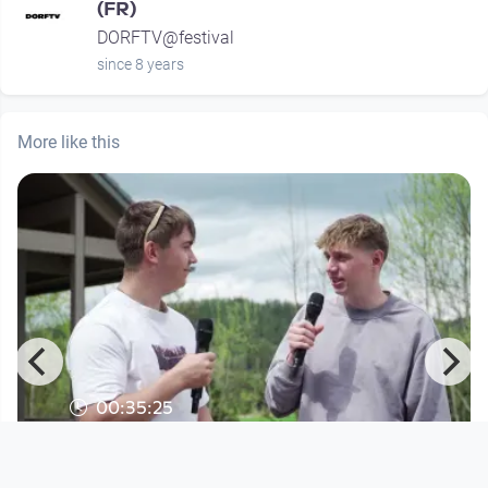
(FR)
DORFTV@festival
since 8 years
More like this
00:35:25
Lebenswelten für morgen - Holz Teil
2