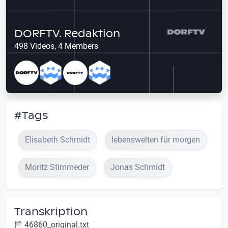
DORFTV. Redaktion
498 Videos, 4 Members
#Tags
Elisabeth Schmidt
lebenswelten für morgen
Moritz Stimmeder
Jonas Schmidt
Transkription
46860_original.txt