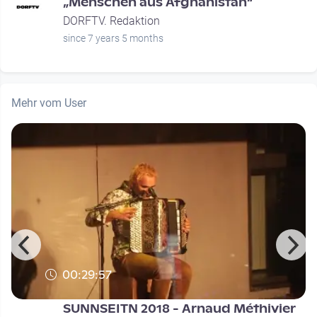
n
„Menschen aus Afghanistan“
DORFTV. Redaktion
since 7 years 5 months
Mehr vom User
00:29:57
SUNNSEITN 2018 - Arnaud Méthivier