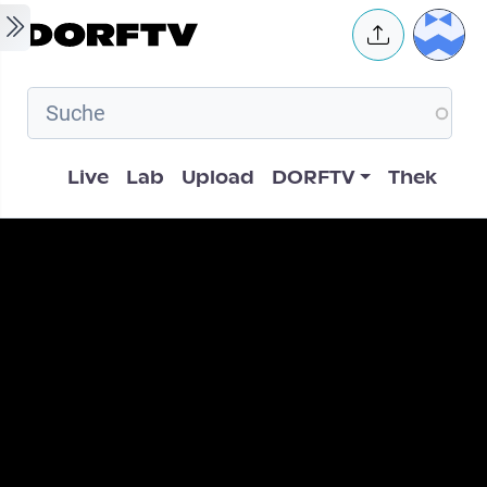
Skip to main content
User 
Hauptnavigation
Live
Lab
Upload
DORFTV
Thek