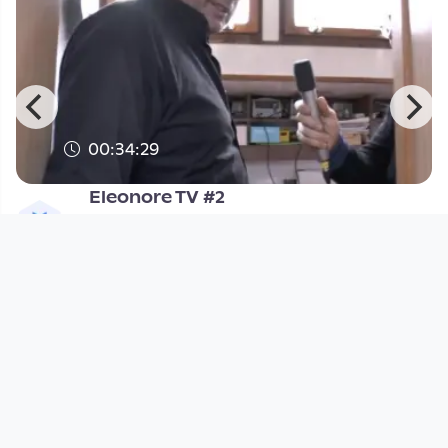
00:34:29
Eleonore TV #2
Eleonore-TV
since 14 years 2 months
Footer 1
Charta für Community Fernsehen in Österreich
Datenschutzerklärung
Gesetze im Rundfunkbereich
Grundsätze der Programmgestaltung