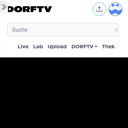
Skip to main content
User 
Hauptnavigation
Live
Lab
Upload
DORFTV
Thek