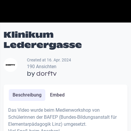
Klinikum
Lederergasse
Created at 16. Apr. 2024
190 Ansichten
by
dorftv
Beschreibung
Embed
Das Video wurde beim Medienworkshop von
Schülerinnen der BAFEP (Bundes-Bildungsanstalt für
Elementarpädagogik Linz) umgesetzt.