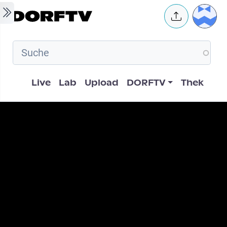
Skip to main content
User 
Hauptnavigation
Live
Lab
Upload
DORFTV
Thek