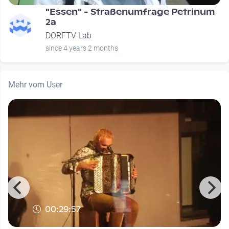
"Essen" - Straßenumfrage Petrinum
2a
DORFTV Lab
since 4 years 2 months
Mehr vom User
00:29:57