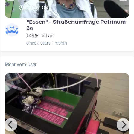
00:07:09
"Essen" - Straßenumfrage Petrinum
2a
DORFTV Lab
since 4 years 1 month
Mehr vom User