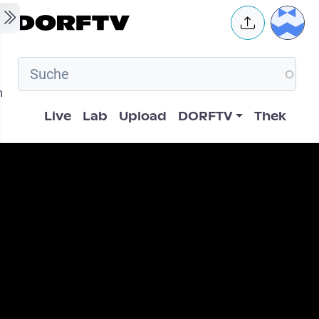
Skip to main content
User 
m
Hauptnavigation
Live
Lab
Upload
DORFTV
Thek