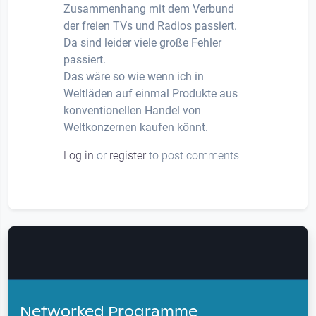
Zusammenhang mit dem Verbund
der freien TVs und Radios passiert.
Da sind leider viele große Fehler
passiert.
Das wäre so wie wenn ich in
Weltläden auf einmal Produkte aus
konventionellen Handel von
Weltkonzernen kaufen könnt.
Log in
or
register
to post comments
Networked Programme