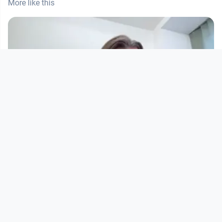
More like this
00:11:59
simpliTV
Networked Programme
since 3 years 7 months