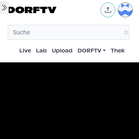
Skip to main content
User 
Hauptnavigation
Live
Lab
Upload
DORFTV
Thek