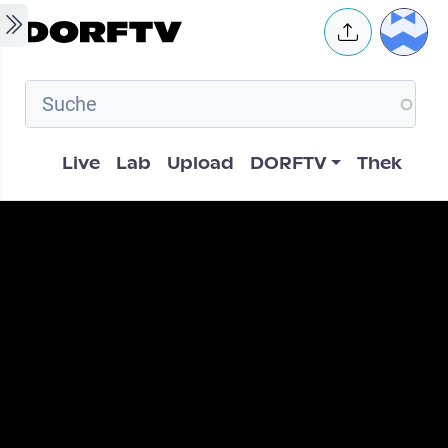
Skip to main content
User 
Hauptnavigation
Live
Lab
Upload
DORFTV
Thek