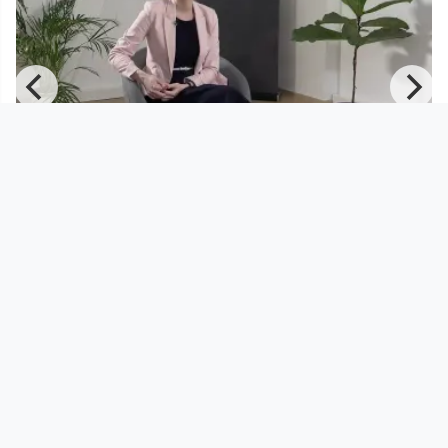
00:09:12
Testen ist menschlich - Evelyn
Haslinger
LIWEST - Networked Programm
since 4 years 10 months
Footer 1
Charta für Community Fernsehen in Österreich
Datenschutzerklärung
Gesetze im Rundfunkbereich
Grundsätze der Programmgestaltung