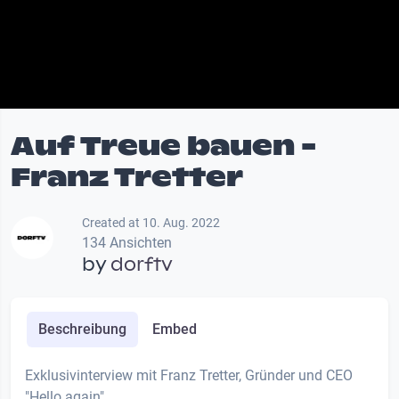
Auf Treue bauen -
Franz Tretter
Created at 10. Aug. 2022
134 Ansichten
by
dorftv
Beschreibung
Embed
Exklusivinterview mit Franz Tretter, Gründer und CEO
"Hello again"