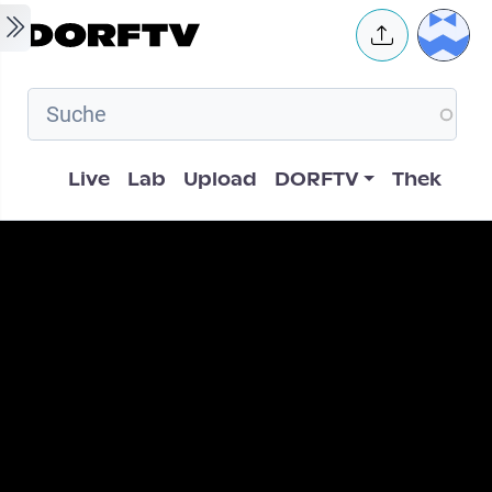
Skip to main content
User 
Hauptnavigation
Live
Lab
Upload
DORFTV
Thek