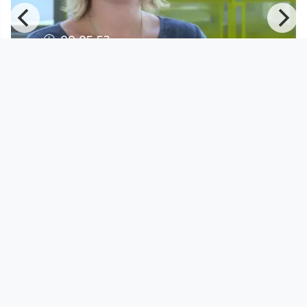
00:05:53
Barrierefrei ins Internet
LIWEST - Networked Programm
since 8 years 6 months
Footer 1
Charta für Community Fernsehen in Österreich
Datenschutzerklärung
Gesetze im Rundfunkbereich
Grundsätze der Programmgestaltung
Jugendschutzerklärung
Impressum & Haftungsausschluss