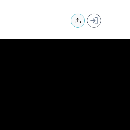
User account