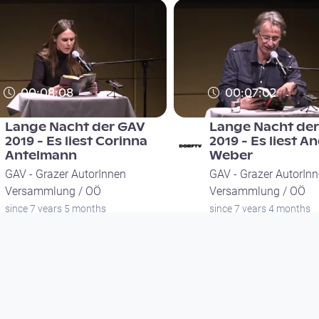
00:08:08
00:07:02
Lange Nacht der GAV
Lange Nacht de
2019 - Es liest Corinna
2019 - Es liest A
Antelmann
Weber
GAV - Grazer AutorInnen
GAV - Grazer AutorIn
Versammlung / OÖ
Versammlung / OÖ
since 7 years 5 months
since 7 years 4 months