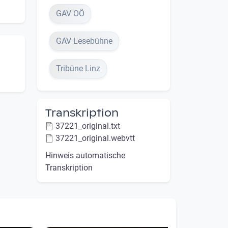
GAV OÖ
GAV Lesebühne
Tribüne Linz
Transkription
37221_original.txt
37221_original.webvtt
Hinweis automatische
Transkription