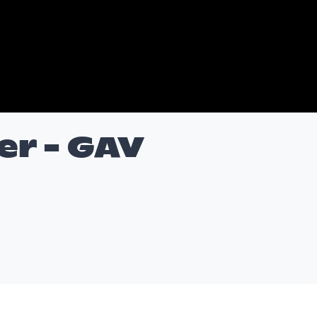
er - GAV