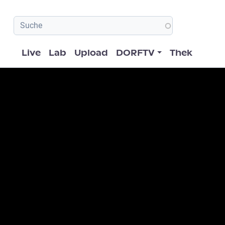
Hauptnavigation
Live
Lab
Upload
DORFTV
Thek