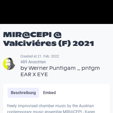
MIR@CEPI @
Valciviéres (F) 2021
Created at 21. Feb. 2022
489 Ansichten
by
Werner Puntigam _ pntgm
EAR X EYE
Beschreibung
Embed
freely improvised chamber music by the Austrian
contemporary music ensemble MIR@CEPI - Karen