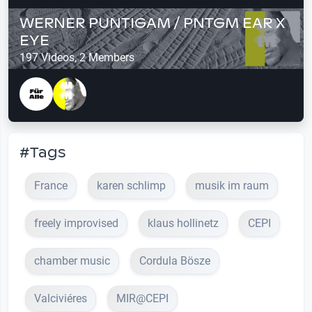
WERNER PUNTIGAM / PNTGM EAR X
EYE
197 Videos, 2 Members
#Tags
France
karen schlimp
musik im raum
freely improvised
klaus hollinetz
CEPI
chamber music
Cordula Bösze
Valciviéres
MIR@CEPI