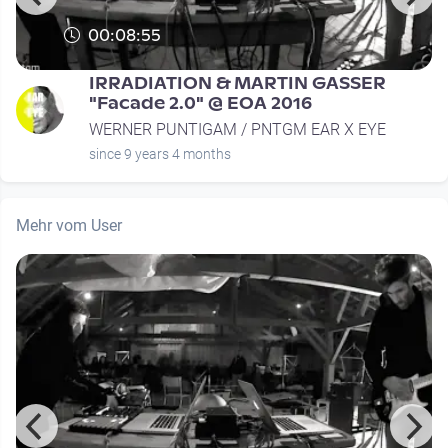
00:08:55
IRRADIATION & MARTIN GASSER
"Facade 2.0" @ EOA 2016
WERNER PUNTIGAM / PNTGM EAR X EYE
since 9 years 4 months
Mehr vom User