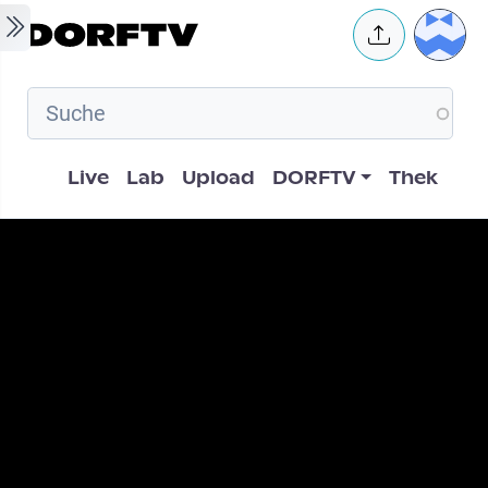
Skip to main content
User 
Hauptnavigation
Live
Lab
Upload
DORFTV
Thek