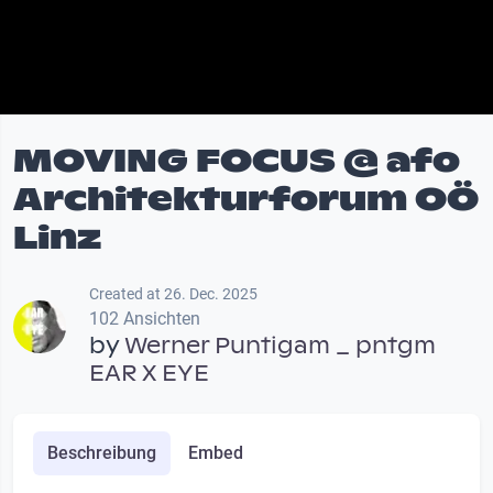
MOVING FOCUS @ afo
Architekturforum OÖ
Linz
Created at 26. Dec. 2025
102 Ansichten
by
Werner Puntigam _ pntgm
EAR X EYE
Beschreibung
Embed