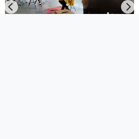
00:22:08
INSELN DER STILLE @ Post City Linz
WERNER PUNTIGAM / PNTGM EAR X EYE
since 2 years 8 months
Footer 1
Charta für Community Fernsehen in Österreich
Datenschutzerklärung
Gesetze im Rundfunkbereich
Grundsätze der Programmgestaltung
Jugendschutzerklärung
Impressum & Haftungsausschluss
Nutzungsvereinbarung