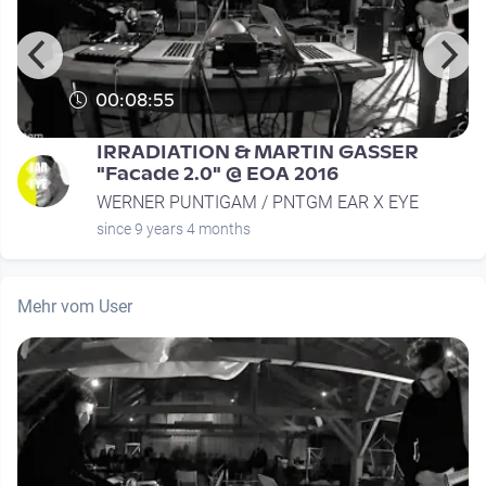
00:08:55
IRRADIATION & MARTIN GASSER
"Facade 2.0" @ EOA 2016
WERNER PUNTIGAM / PNTGM EAR X EYE
since 9 years 4 months
Mehr vom User