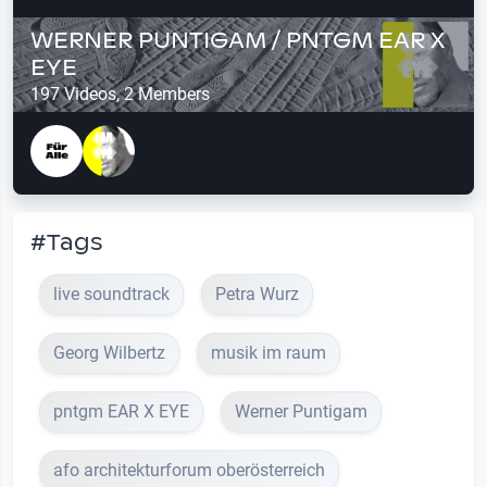
WERNER PUNTIGAM / PNTGM EAR X
EYE
197 Videos, 2 Members
#Tags
live soundtrack
Petra Wurz
Georg Wilbertz
musik im raum
pntgm EAR X EYE
Werner Puntigam
afo architekturforum oberösterreich