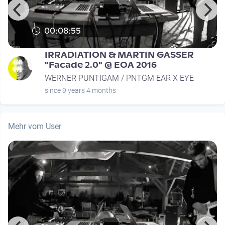
00:08:55
IRRADIATION & MARTIN GASSER
"Facade 2.0" @ EOA 2016
WERNER PUNTIGAM / PNTGM EAR X EYE
since 9 years 4 months
Mehr vom User