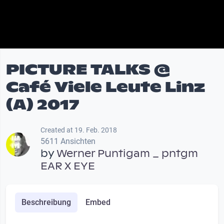
PICTURE TALKS @
Café Viele Leute Linz
(A) 2017
Created at 19. Feb. 2018
5611 Ansichten
by
Werner Puntigam _ pntgm
EAR X EYE
Beschreibung
Embed