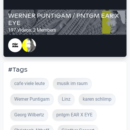
WERNER PUNTIGAM / PNTGM EAR X
EYE
197 Videos, 2 Members
#Tags
cafe viele leute
musik im raum
Werner Puntigam
Linz
karen schlimp
Georg Wilbertz
pntgm EAR X EYE