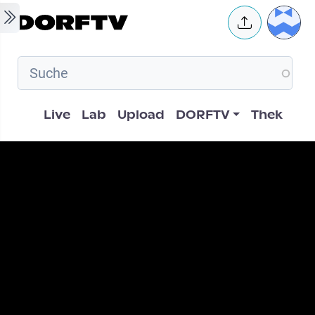
Skip to main content
User 
Hauptnavigation
Live
Lab
Upload
DORFTV
Thek