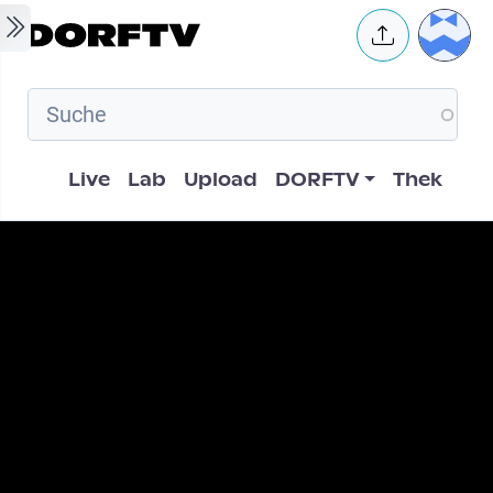
Skip to main content
User 
Hauptnavigation
Live
Lab
Upload
DORFTV
Thek