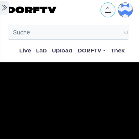
Skip to main content
User 
Hauptnavigation
Live
Lab
Upload
DORFTV
Thek