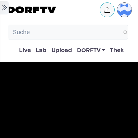
Skip to main content
User 
Hauptnavigation
Live
Lab
Upload
DORFTV
Thek