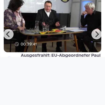
00:39:41
Ausgestrahlt: EU-Abgeordneter Paul
Rübig ist Gast bei Manfre
Anti Atom Komitee - Ausgestrahlt
since 9 years 5 months
Footer 1
Charta für Community Fernsehen in Österreich
Datenschutzerklärung